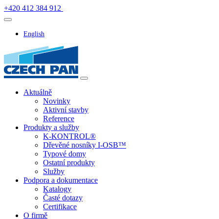
+420 412 384 912
English
Aktuálně
Novinky
Aktivní stavby
Reference
Produkty a služby
K-KONTROL®
Dřevěné nosníky I-OSB™
Typové domy
Ostatní produkty
Služby
Podpora a dokumentace
Katalogy
Časté dotazy
Certifikace
O firmě