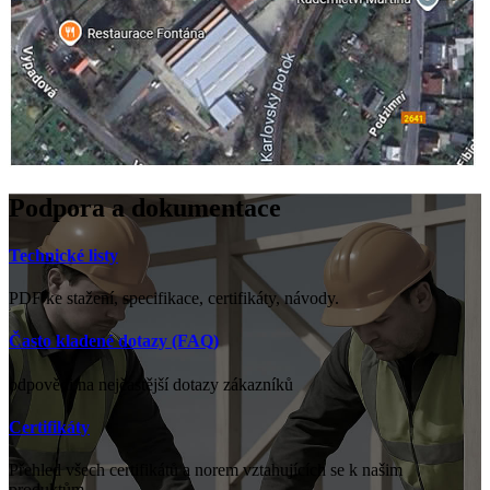
Podpora a dokumentace
Technické listy
PDF ke stažení, specifikace, certifikáty, návody.
Často kladené dotazy (FAQ)
odpovědi na nejčastější dotazy zákazníků
Certifikáty
Přehled všech certifikátů a norem vztahujících se k našim
produktům