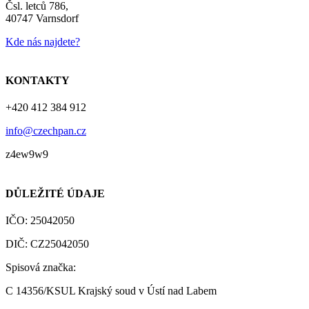
Čsl. letců 786,
40747 Varnsdorf
Kde nás najdete?
KONTAKTY
+420 412 384 912
info@czechpan.cz
z4ew9w9
DŮLEŽITÉ ÚDAJE
IČO: 25042050
DIČ: CZ25042050
Spisová značka:
C 14356/KSUL Krajský soud v Ústí nad Labem