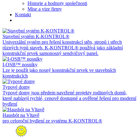
Historie a hodnoty společnosti
Mise a vize firmy
Kontakt
Stavební systém K-KONTROL®
Univerzální systém pro řešení konstrukcí stěn, stropů i střech
různých typů staveb. K-KONTROL® používá jako základní
konstrukční prvek samonosný sendvičový panel.
I-OSB™ nosníky
Lze je použít jako nosný konstrukční prvek ve stavebních
konstrukcích
Typové domy
Typové domy jsou předem navržené projekty rodinných domů,
které nabízejí rychlé, cenově dostupné a ověřené řešení pro moderní
bydlení
Hausbót na Vltavě
pro celoroční bydlení ze systému K-KONTROL®