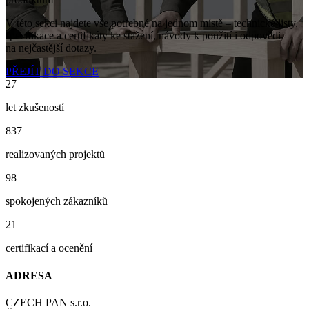
V této sekci najdete vše potřebné na jednom místě – technické listy,
specifikace a certifikáty ke stažení, návody k použití i odpovědi
na nejčastější dotazy.
PŘEJÍT DO SEKCE
27
let zkušeností
837
realizovaných projektů
98
spokojených zákazníků
21
certifikací a ocenění
ADRESA
CZECH PAN s.r.o.