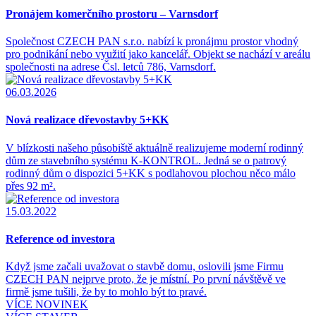
Pronájem komerčního prostoru – Varnsdorf
Společnost CZECH PAN s.r.o. nabízí k pronájmu prostor vhodný
pro podnikání nebo využití jako kancelář. Objekt se nachází v areálu
společnosti na adrese Čsl. letců 786, Varnsdorf.
06.03.2026
Nová realizace dřevostavby 5+KK
V blízkosti našeho působiště aktuálně realizujeme moderní rodinný
dům ze stavebního systému K-KONTROL. Jedná se o patrový
rodinný dům o dispozici 5+KK s podlahovou plochou něco málo
přes 92 m².
15.03.2022
Reference od investora
Když jsme začali uvažovat o stavbě domu, oslovili jsme Firmu
CZECH PAN nejprve proto, že je místní. Po první návštěvě ve
firmě jsme tušili, že by to mohlo být to pravé.
VÍCE NOVINEK