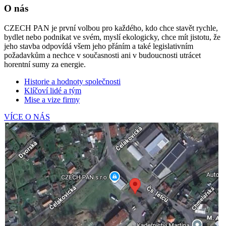
O nás
CZECH PAN je první volbou pro každého, kdo chce stavět rychle,
bydlet nebo podnikat ve svém, myslí ekologicky, chce mít jistotu, že
jeho stavba odpovídá všem jeho přáním a také legislativním
požadavkům a nechce v současnosti ani v budoucnosti utrácet
horentní sumy za energie.
Historie a hodnoty společnosti
Klíčoví lidé a tým
Mise a vize firmy
VÍCE O NÁS